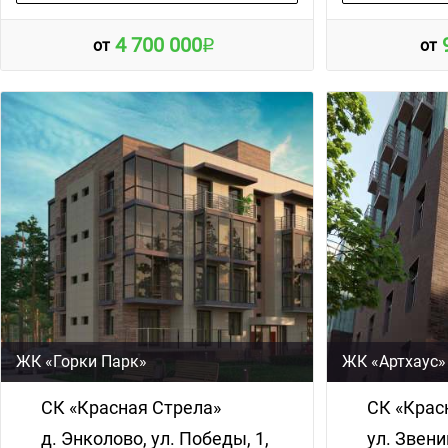
4 700 000
от
от
ЖК «Горки Парк»
ЖК «Артхаус»
СК «Красная Стрела»
СК «Крас
д. Энколово, ул. Победы, 1,
ул. Звени