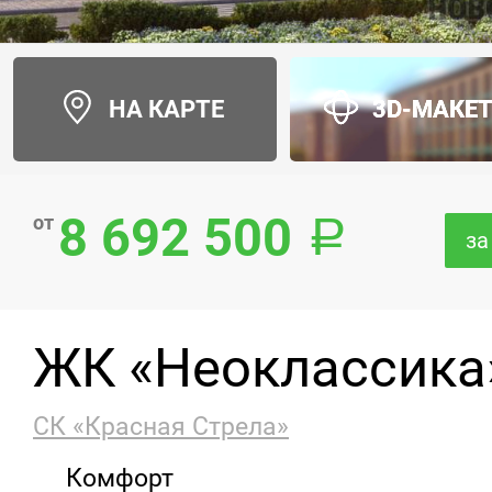
НА КАРТЕ
3D-МАКЕ
8 692 500
от
за
ЖК «Неоклассика
СК «Красная Стрела»
Комфорт